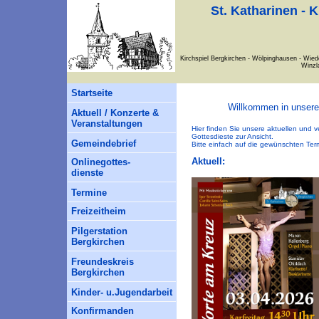
St. Katharinen - 
Kirchspiel Bergkirchen - Wölpinghausen - Wied
Winzl
Startseite
Willkommen in unsere
Aktuell / Konzerte &
Veranstaltungen
Hier finden Sie unsere aktuellen und
Gottesdieste zur Ansicht.
Gemeindebrief
Bitte einfach auf die gewünschten Term
Aktuell:
Onlinegottes-
dienste
Termine
Freizeitheim
Pilgerstation
Bergkirchen
Freundeskreis
Bergkirchen
Kinder- u.Jugendarbeit
Konfirmanden