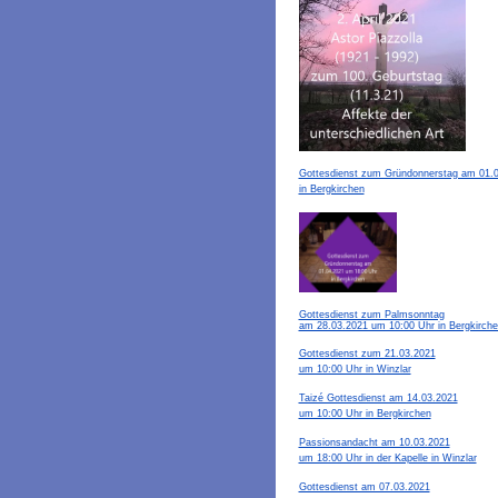
Gottesdienst zum Gründonnerstag am 01.
in Bergkirchen
Gottesdienst zum Palmsonntag
am 28.03.2021 um 10:00 Uhr in Bergkirch
Gottesdienst zum 21.03.2021
um 10:00 Uhr in Winzlar
Taizé Gottesdienst am 14.03.2021
um 10:00 Uhr in Bergkirchen
Passionsandacht am 10.03.2021
um 18:00 Uhr in der Kapelle in Winzlar
Gottesdienst am 07.03.2021