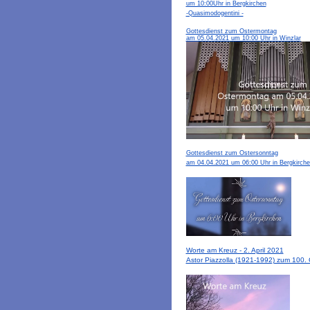
um 10:00Uhr in Bergkirchen
-Quasimodogentini -
Gottesdienst zum Ostermontag
am 05.04.2021 um 10:00 Uhr in Winzlar
Gottesdienst zum Ostersonntag
am 04.04.2021 um 06:00 Uhr in Bergkirch
Worte am Kreuz - 2. April 2021
Astor Piazzolla (1921-1992) zum 100. 