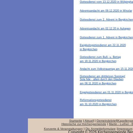
Gottesdienst vom 13.12.2020 in Wölpingh
Adventsandacht am 09.12.2020 in Winzlar
Gottesdienst zum 2. Advent in Bergkirchen
Adventsandacht am 02.12.20 in Auhagen
Gottesdienst zum 1. Advent in Bergkirchen
Ewigkeitsgottesdienst am 22.11.2020
in Bergkirchen
Gottesdienst zum Buß- u. Bettag
am 18.11.2020 in Bergkirchen
Andacht zum Volkstrauertag am 15.11.202
Gottesdienst am drittletzen Sonntag!
Sola fide - allein durch den Glauben
am 08.11.2020 in Bergkirchen
Engelgottesdienst am 01.11.2020 in Bergki
Reformationsgottesdienst
am 31.10.2020 in Bergkirchen
Startseite
|
Aktuell
|
Gemeindebrief
|
Kapellenge
Historische zur Kirchengemeinde
|
Martin - Luther -
Konzerte & Veranstaltungen
|
Div. Anmeldeformulare
|
Impressum
Copyright © 2026 Kirchengemeinde Bergk