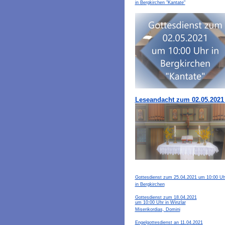
in Bergkirchen "Kantate"
Leseandacht zum 02.05.2021 
Gottesdienst zum 25.04.2021 um 10:00 Uh
in Bergkirchen
Gottesdienst zum 18.04.2021
um 10:00 Uhr in Winzlar
Miserikordias, Domini
Engelgottesdienst an 11.04.2021