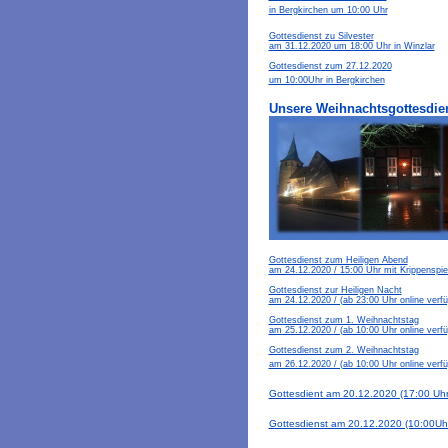
in Bergkirchen um 10:00 Uhr
Gottesdienst zu Silvester
am 31.12.2020 um 18:00 Uhr in Winzlar
Gottesdienst zum 27.12.2020
um 10:00Uhr in Bergkirchen
Unsere Weihnachtsgottesdien
Gottesdienst zum Heiligen Abend
am 24.12.2020 / 15:00 Uhr mit Krippenspie
Gottesdienst zur Heiligen Nacht
am 24.12.2020 / (ab 23:00 Uhr online verfü
Gottesdienst zum 1. Weihnachtstag
am 25.12.2020 / (ab 10:00 Uhr online verfü
Gottesdienst zum 2. Weihnachtstag
am 26.12.2020 / (ab 10:00 Uhr online verfü
Gottesdient am 20.12.2020 (17:00 Uhr)
Gottesdienst am 20.12.2020 (10:00Uhr