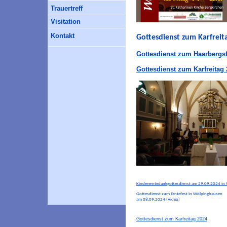
Trauertreff
Visitation
Kontakt
Gottesdienst zum Karfreit
Gottesdienst zum Haarbergsf
Gottesdienst zum Karfreitag 
Kindererntedankgottesdienst am 29.09.2024 in 
Gottesdienst zum Erntefest in Wölpinghausen
am 08.09.2024 (Video)
Gottesdienst zum Karfreitag 2024